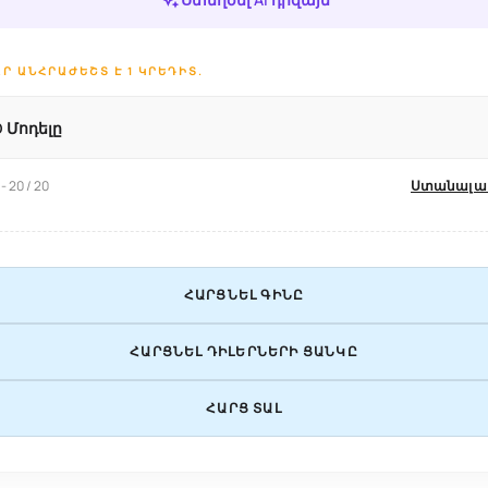
Ր ԱՆՀՐԱԺԵՇՏ Է 1 ԿՐԵԴԻՏ.
D Մոդելը
20 / 20
Ստանալ ա
ՀԱՐՑՆԵԼ ԳԻՆԸ
ՀԱՐՑՆԵԼ ԴԻԼԵՐՆԵՐԻ ՑԱՆԿԸ
ՀԱՐՑ ՏԱԼ