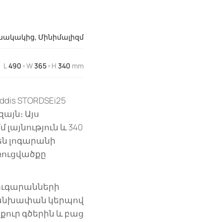
նակակից
,
Մինիմալիզմ
L
490
W
365
H
340
mm
×
×
s STORDSEi25
այն։ Այս
լայնություն և 340
են լոգարանի
ռուցվածքը
ուգարանների
 անխափան կերպով
քուր գծերին և բաց