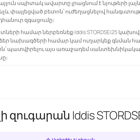
յլուն սպիտակ ավարտը լրացնում է նյութերի լայ
նչև փայլեցված բետոն՝ ուժեղացնելով հանգստութ
դհանուր զգացումը։
ների համար ներբեռնեք Iddis STORDSEi25 կախո
ը ձեր նախագծերի համար կամ ուղարկեք գնման հա
-ին՝ պատվիրելու այս առաջադեմ սանտեխնիկակ
նը։
 զուգարան Iddis STORDSE
Ստեղծել AI դիզայն