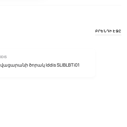
ԲՐԵՆԴԻ ԷՋԸ
DDIS
Լվացարանի ծորակ Iddis SLIBLBTi01