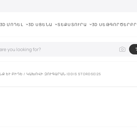
3D ՄՈԴԵԼ
3D ՍՑԵՆԱ
ՏԵՔՍՏՈՒՐԱ
3D ՍԵԹ
ԳՈՐԾԵՐ
ԲՐ
Ք ԵՒ ԲԻԴԵ
/ ԿԱԽՈՎԻ ԶՈՒԳԱՐԱՆ IDDIS STORDSEI25