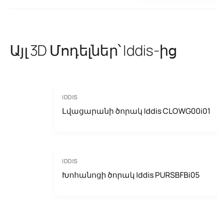
Այլ 3D Մոդելներ՝ Iddis-ից
IDDIS
Լվացարանի ծորակ Iddis CLOWG00i01
IDDIS
Խոհանոցի ծորակ Iddis PURSBFBi05