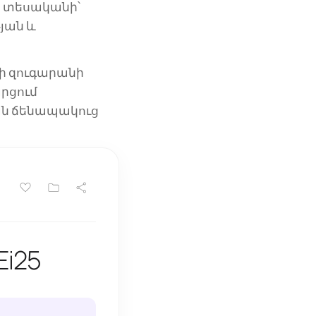
ն տեսականի՝
յան և
վի զուգարանի
րցում
ան ճենապակուց
i25