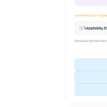
ՆԵՐԲԵՌՆԵԼՈՒ ՀԱՄԱ
Ներբեռնել 3
Օրական կրեդիտներ - 