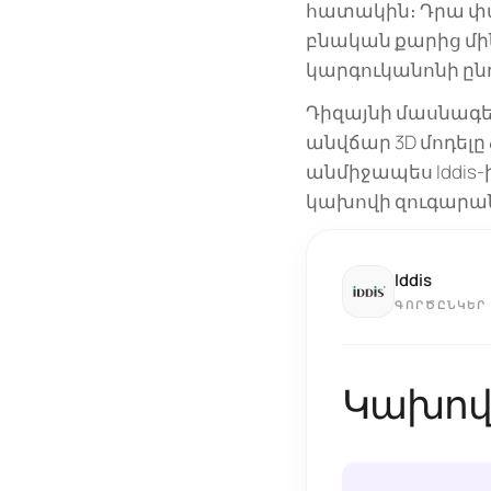
հատակին։ Դրա փա
բնական քարից մի
կարգուկանոնի ըն
Դիզայնի մասնագետ
անվճար 3D մոդել
անմիջապես Iddis
կախովի զուգարա
Iddis
ԳՈՐԾԸՆԿԵՐ
Կախովի