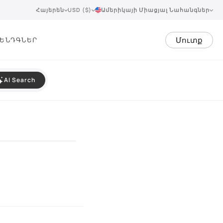
Հայերեն
USD ($)
Ամերիկայի Միացյալ Նահանգներ
Մուտք
ԵՆԴ
ԳՆԵՐ
AI Search
VIEW 360°