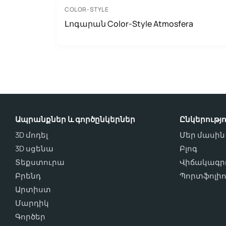
COLOR-STYLE
Լոգարան Color-Style Atmosfera
Ապրանքներ և գործընկերներ
Ընկերությո
3D մոդել
Մեր մասին
3D սցենա
Բլոգ
Տեքստուրա
Վիճակագրո
Բրենդ
Պորտֆոլի
Արտիստ
Մարդիկ
Գործեր