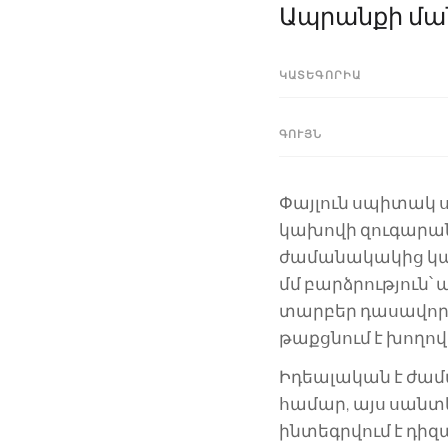
Ապրանքի մա
ԿԱՏԵԳՈՐԻԱ
ԳՈՒՅՆ
Փայլուն սպիտակ 
կախովի զուգարանը
ժամանակակից կախով
մմ բարձրություն
տարբեր դասավոր
թաքցնում է խողո
Իդեալական է ժամ
համար, այս սան
ինտեգրվում է դիզ