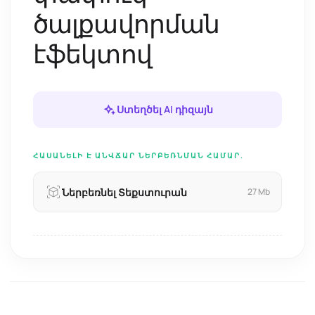
ծալքավորման
էֆեկտով
Ստեղծել AI դիզայն
ՀԱՍԱՆԵԼԻ Է ԱՆՎՃԱՐ ՆԵՐԲԵՌՆՄԱՆ ՀԱՄԱՐ.
Ներբեռնել Տեքստուրան
27 Mb