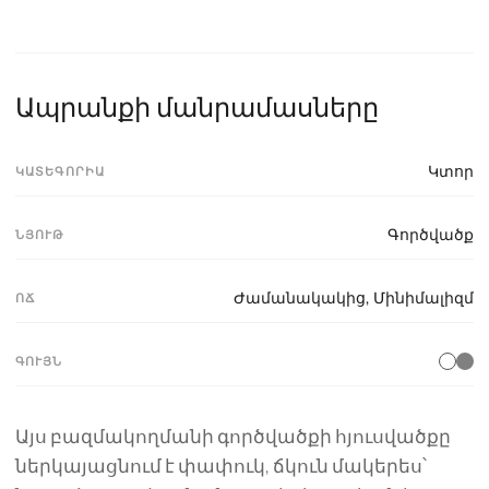
Ապրանքի մանրամասները
Կտոր
ԿԱՏԵԳՈՐԻԱ
Գործվածք
ՆՅՈՒԹ
Ժամանակակից
,
Մինիմալիզմ
ՈՃ
ԳՈՒՅՆ
Այս բազմակողմանի գործվածքի հյուսվածքը
ներկայացնում է փափուկ, ճկուն մակերես՝