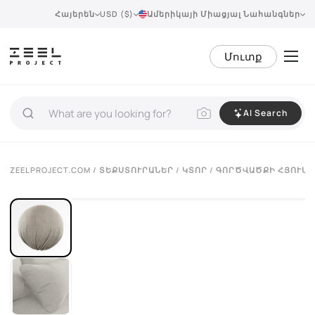
Հայերեն
USD ($)
Ամերիկայի Միացյալ Նահանգներ
Մուտք
AI Search
ZEELPROJECT.COM
/
ՏԵՔՍՏՈՒՐԱՆԵՐ
/
ԿՏՈՐ
/ ԳՈՐԾՎԱԾՔԻ ՀՅՈՒՍՎ