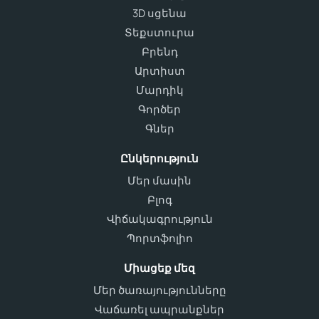
3D սցենա
Տեքստուրա
Բրենդ
Արտիստ
Մարդիկ
Գործեր
Գներ
Ընկերություն
Մեր մասին
Բլոգ
Վիճակագրություն
Պորտֆոլիո
Միացեք մեզ
Մեր ծառայությունները
Վաճառել ապրանքներ