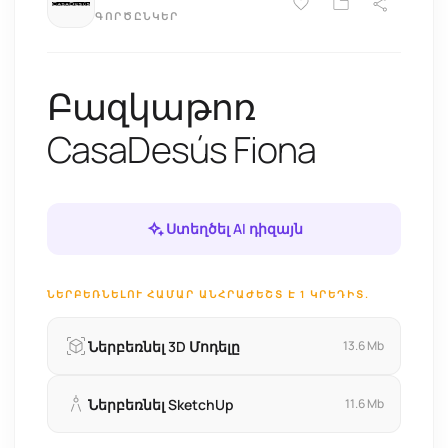
ԳՈՐԾԸՆԿԵՐ
Բազկաթոռ
CasaDesús Fiona
Ստեղծել AI դիզայն
ՆԵՐԲԵՌՆԵԼՈՒ ՀԱՄԱՐ ԱՆՀՐԱԺԵՇՏ Է 1 ԿՐԵԴԻՏ.
Ներբեռնել 3D Մոդելը
13.6 Mb
Ներբեռնել SketchUp
11.6 Mb