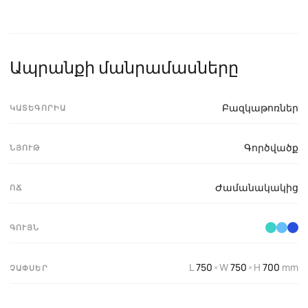
Ապրանքի մանրամասները
Բազկաթոռներ
ԿԱՏԵԳՈՐԻԱ
Գործվածք
ՆՅՈՒԹ
Ժամանակակից
ՈՃ
ԳՈՒՅՆ
L
750
W
750
H
700
mm
×
×
ՉԱՓՍԵՐ