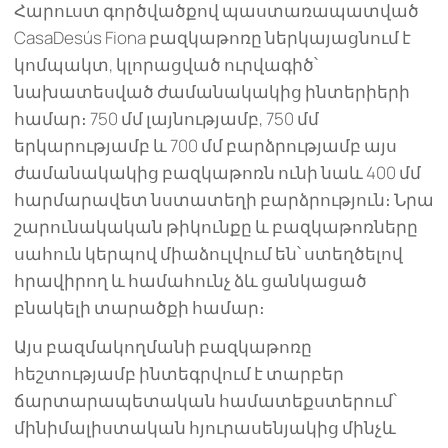
Հարուստ գործվածքով պաստառապատված
CasaDesús Fiona բազկաթոռը ներկայացնում է
կոմպակտ, կլորացված ուրվագիծ՝
նախատեսված ժամանակակից ինտերիերի
համար։ 750 մմ լայնությամբ, 750 մմ
երկարությամբ և 700 մմ բարձրությամբ այս
ժամանակակից բազկաթոռն ունի նաև 400 մմ
հարմարավետ նստատեղի բարձրություն։ Նրա
շարունակական թիկունքը և բազկաթոռները
սահուն կերպով միաձուլվում են՝ ստեղծելով
հրավիրող և համահունչ ձև ցանկացած
բնակելի տարածքի համար։
Այս բազմակողմանի բազկաթոռը
հեշտությամբ ինտեգրվում է տարբեր
ճարտարապետական համատեքստերում՝
մինիմալիստական հյուրասենյակից մինչև