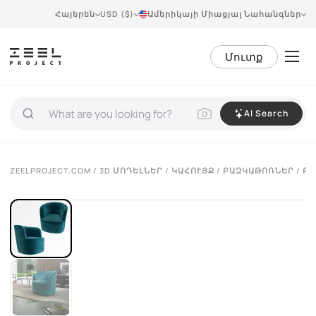
Հայերեն
USD ($)
Ամերիկայի Միացյալ Նահանգներ
Մուտք
AI Search
VIEW 360°
ZEELPROJECT.COM
/
3D ՄՈԴԵԼՆԵՐ
/
ԿԱՀՈՒՅՔ
/
ԲԱԶԿԱԹՈՌՆԵՐ
/ Բ