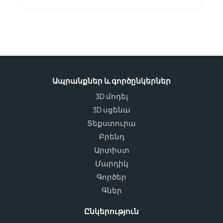
Ապրանքներ և գործընկերներ
3D մոդել
3D սցենա
Տեքստուրա
Բրենդ
Արտիստ
Մարդիկ
Գործեր
Գներ
Ընկերություն