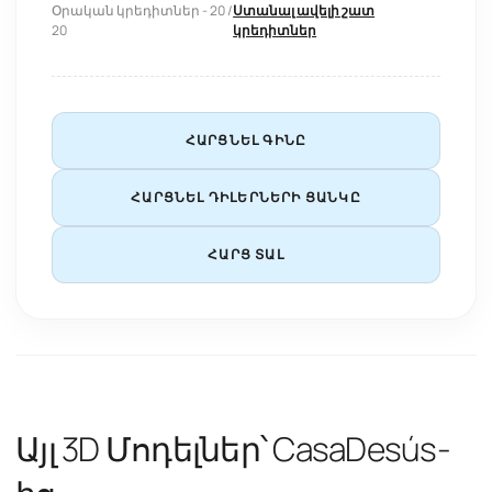
Օրական կրեդիտներ - 20 /
Ստանալ ավելի շատ
20
կրեդիտներ
ՀԱՐՑՆԵԼ ԳԻՆԸ
ՀԱՐՑՆԵԼ ԴԻԼԵՐՆԵՐԻ ՑԱՆԿԸ
ՀԱՐՑ ՏԱԼ
Այլ 3D Մոդելներ՝ CasaDesús-