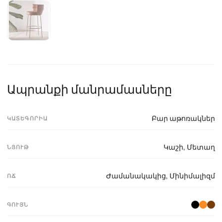
Ապրանքի մանրամասները
Բար աթոռակներ
ԿԱՏԵԳՈՐԻԱ
Կաշի
,
Մետաղ
ՆՅՈՒԹ
Ժամանակակից
,
Մինիմալիզմ
ՈՃ
ԳՈՒՅՆ