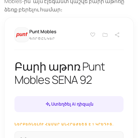
Mobles-ին՝ այս էլեգանտ կաշվե բարի աթոռը
ձեռք բերելու համար։
Punt Mobles
ԳՈՐԾԸՆԿԵՐ
Բարի աթոռ Punt
Mobles SENA 92
Ստեղծել AI դիզայն
ՆԵՐԲԵՌՆԵԼՈՒ ՀԱՄԱՐ ԱՆՀՐԱԺԵՇՏ Է 1 ԿՐԵԴԻՏ.