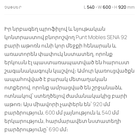
L
540
W
600
H
920
mm
×
×
ՉԱՓՍԵՐ
Իր նրբագեղ պրոֆիլով և նյութական
կոնտրաստով բնորոշվող Punt Mobles SENA 92
բարի աթոռն ունի կոր մեջքի հենարան և
առատորեն փափուկ նստատեղ, որոնք
երկուսն էլ պաստառապատված են հարուստ
շագանակագույն կաշվով։ Ամուր կառուցվածքն
ապահովված է բարակ մետաղական
ոտքերով, որոնք ամրացված են շրջանաձև
ոտնակով՝ ստեղծելով ժամանակակից բարի
աթոռ։ Այս միավորի չափերն են՝ 920 մմ
բարձրություն, 600 մմ լայնություն և 540 մմ
երկարություն, հարմարավետ նստատեղի
բարձրությունը՝ 690 մմ։