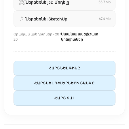
Ներբեռնել 3D Մոդելը
55.7 Mb
Ներբեռնել SketchUp
47.4 Mb
Օրական կրեդիտներ - 20 /
Ստանալ ավելի շատ
20
կրեդիտներ
ՀԱՐՑՆԵԼ ԳԻՆԸ
ՀԱՐՑՆԵԼ ԴԻԼԵՐՆԵՐԻ ՑԱՆԿԸ
ՀԱՐՑ ՏԱԼ