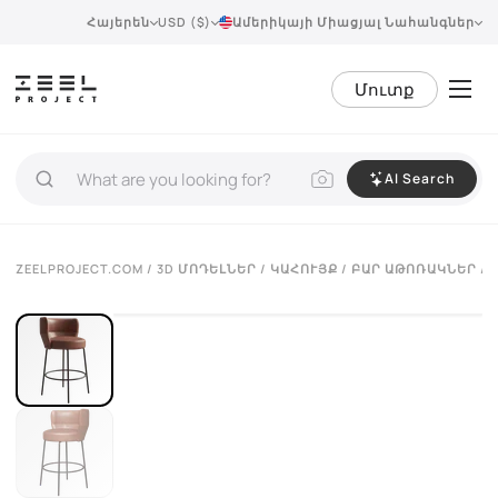
Հայերեն
USD ($)
Ամերիկայի Միացյալ Նահանգներ
Մուտք
AI Search
VIEW 360°
ZEELPROJECT.COM
/
3D ՄՈԴԵԼՆԵՐ
/
ԿԱՀՈՒՅՔ
/
ԲԱՐ ԱԹՈՌԱԿՆԵՐ
/ 