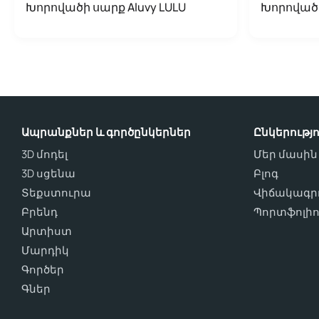
Խորովածի սարք Aluvy LULU
Խորովածի
Ապրանքներ և գործընկերներ
Ընկերությո
3D մոդել
Մեր մասին
3D սցենա
Բլոգ
Տեքստուրա
Վիճակագրո
Բրենդ
Պորտֆոլի
Արտիստ
Մարդիկ
Գործեր
Գներ