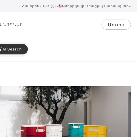
Հայերեն
USD ($)
Ամերիկայի Միացյալ Նահանգներ
Մուտք
ԵՆԴ
ԳՆԵՐ
AI Search