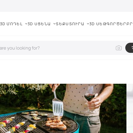
3D ՄՈԴԵԼ
3D ՍՑԵՆԱ
ՏԵՔՍՏՈՒՐԱ
3D ՍԵԹ
ԳՈՐԾԵՐ
ԲՐ