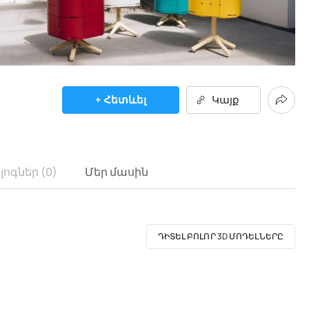
+ Հետևել
Կայք
լոգներ (0)
Մեր մասին
ԴԻՏԵԼ ԲՈԼՈՐ 3D ՄՈԴԵԼՆԵՐԸ