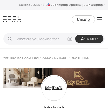
Հայերեն
USD ($)
Ամերիկայի Միացյալ Նահանգներ
Մուտք
AI Search
ZEELPROJECT.COM
/
ԲՐԵՆԴՆԵՐ
/
MY BARLI
/ ՄԵՐ ՄԱՍԻՆ
My Barli