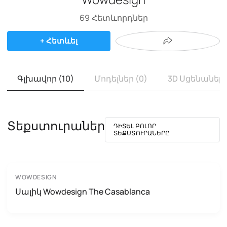
69
Հետևորդներ
+ Հետևել
Գլխավոր (10)
Մոդելներ (0)
3D Սցենաներ 
Տեքստուրաներ
ԴԻՏԵԼ ԲՈԼՈՐ
ՏԵՔՍՏՈՒՐԱՆԵՐԸ
WOWDESIGN
Սալիկ Wowdesign The Casablanca