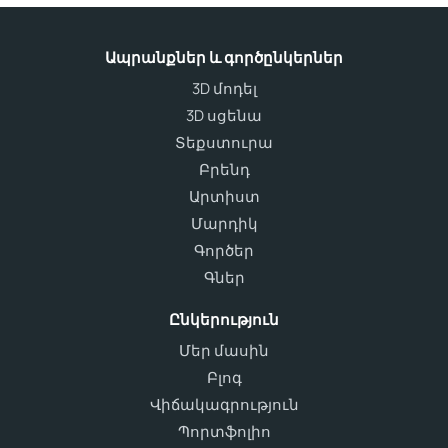
Ապրանքներ և գործընկերներ
3D մոդել
3D սցենա
Տեքստուրա
Բրենդ
Արտիստ
Մարդիկ
Գործեր
Գներ
Ընկերություն
Մեր մասին
Բլոգ
Վիճակագրություն
Պորտֆոլիո